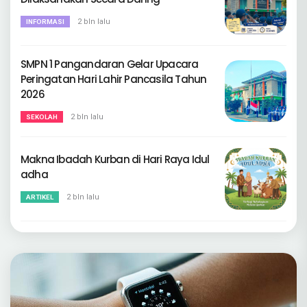
2 bln lalu
INFORMASI
SMPN 1 Pangandaran Gelar Upacara
Peringatan Hari Lahir Pancasila Tahun
2026
2 bln lalu
SEKOLAH
Makna Ibadah Kurban di Hari Raya Idul
adha
2 bln lalu
ARTIKEL