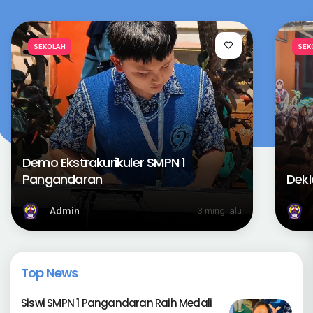
SEKOLAH
SEK
Demo Ekstrakurikuler SMPN 1
Pangandaran
Dekl
Admin
3 ming lalu
Top News
Siswi SMPN 1 Pangandaran Raih Medali