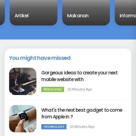
Artikel
Makanan
Inform
You might have missed
Gorgeous ideas to create your next
mobile website with
25 Minutes Ago
WEB DESIGN
What's the next best gadget to come
from Apple in
?
25 Minutes Ago
TECHNOLOGY