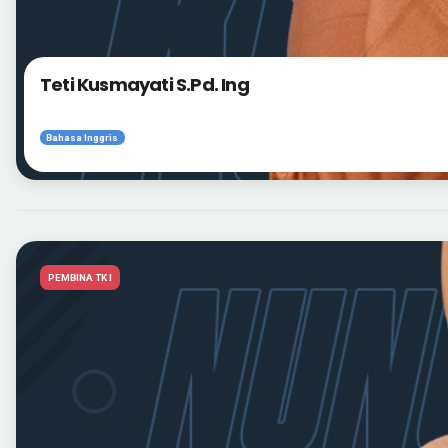
Teti Kusmayati S.Pd. Ing
Bahasa Inggris
PEMBINA TK I