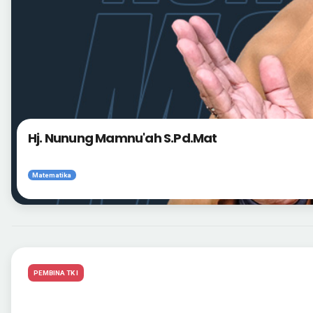
Hj. Nunung Mamnu'ah S.Pd.Mat
Matematika
PEMBINA TK I