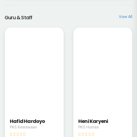
Guru & Staff
View All
Teti Kusmayati
Hj. Nunung M
Kepala Perpus
Pembina Tk I