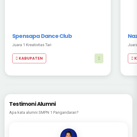
Nazwa Syaqra Pramesti
Ben
Juara 1 Mendongeng
Juar
KABUPATEN
K
Testimoni Alumni
Apa kata alumni SMPN 1 Pangandaran?