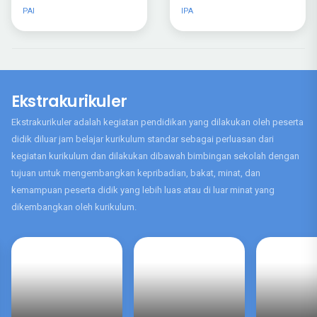
Bahasa Inggris
Matematika
Ekstrakurikuler
Ekstrakurikuler adalah kegiatan pendidikan yang dilakukan oleh peserta
didik diluar jam belajar kurikulum standar sebagai perluasan dari
kegiatan kurikulum dan dilakukan dibawah bimbingan sekolah dengan
tujuan untuk mengembangkan kepribadian, bakat, minat, dan
kemampuan peserta didik yang lebih luas atau di luar minat yang
dikembangkan oleh kurikulum.