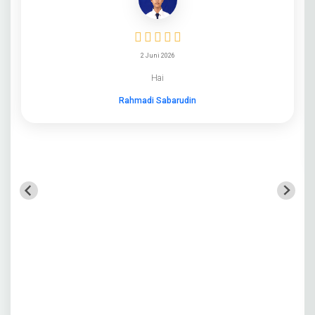
2026
Kejarlah mimpimu setinggi mungkin selagi masih
ada orang tua yang menemanimu karena orang yang
lain tak seberuntung kalian, jadi jangan sampai kalian
menyesal
JOSHUA RAVSADIQ TAPIKAP