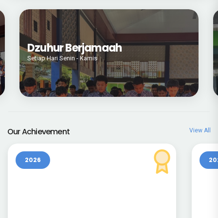
Upacara Bendera
Setiap Hari Senin
Our Achievement
View All
2026
20